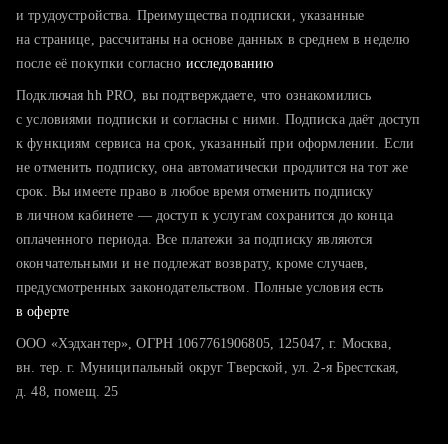
тратите много времени на поиск и вручную поднимаете
и трудоустройства. Преимущества подписки, указанные
резюме
на странице, рассчитаны на основе данных в среднем в неделю
после её покупки согласно
хотите сравнить себя с конкурентами и оценить шансы
исследованию
Подключая hh PRO, вы подтверждаете, что ознакомились
с условиями подписки и согласны с ними. Подписка даёт доступ
к функциям сервиса на срок, указанный при оформлении. Если
не отменить подписку, она автоматически продлится на тот же
срок. Вы имеете право в любое время отменить подписку
в личном кабинете — доступ к услугам сохранится до конца
оплаченного периода. Все платежи за подписку являются
окончательными и не подлежат возврату, кроме случаев,
предусмотренных законодательством. Полные условия есть
в оферте
ООО «Хэдхантер», ОГРН 1067761906805, 125047, г. Москва,
вн. тер. г. Муниципальный округ Тверской, ул. 2-я Брестская,
д. 48, помещ. 25