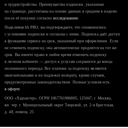
тратите много времени на поиск и вручную поднимаете
и трудоустройства. Преимущества подписки, указанные
резюме
на странице, рассчитаны на основе данных в среднем в неделю
после её покупки согласно
хотите сравнить себя с конкурентами и оценить шансы
исследованию
Подключая hh PRO, вы подтверждаете, что ознакомились
с условиями подписки и согласны с ними. Подписка даёт доступ
к функциям сервиса на срок, указанный при оформлении. Если
не отменить подписку, она автоматически продлится на тот же
срок. Вы имеете право в любое время отменить подписку
в личном кабинете — доступ к услугам сохранится до конца
оплаченного периода. Все платежи за подписку являются
окончательными и не подлежат возврату, кроме случаев,
предусмотренных законодательством. Полные условия есть
в оферте
ООО «Хэдхантер», ОГРН 1067761906805, 125047, г. Москва,
вн. тер. г. Муниципальный округ Тверской, ул. 2-я Брестская,
д. 48, помещ. 25