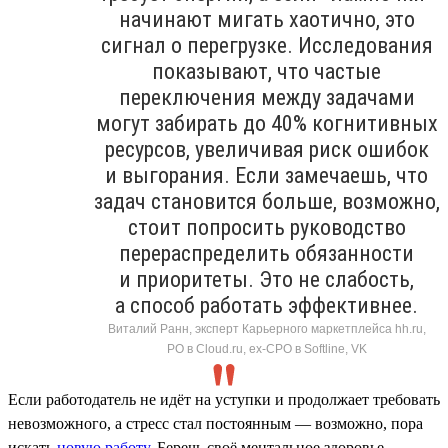
начинают мигать хаотично, это
сигнал о перегрузке. Исследования
показывают, что частые
переключения между задачами
могут забирать до 40% когнитивных
ресурсов, увеличивая риск ошибок
и выгорания. Если замечаешь, что
задач становится больше, возможно,
стоит попросить руководство
перераспределить обязанности
и приоритеты. Это не слабость,
а способ работать эффективнее.
Виталий Ранн, эксперт Карьерного маркетплейса hh.ru,
PO в Cloud.ru, ex-CPO в Softline, VK
Если работодатель не идёт на уступки и продолжает требовать
невозможного, а стресс стал постоянным — возможно, пора
искать
новую работу
. Беречь своё ментальное здоровье