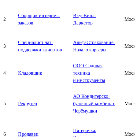
Сборщик интернет-
ВкусВилл.
2
Моск
заказов
Даркстор
Специалист чат-
АльфаСтрахование.
3
Моск
поддержки клиентов
Начало карьеры
ООО Садовая
4
Кладовщик
техника
Моск
и инструменты
АО Кондитерско-
5
Рекрутер
булочный комбинат
Моск
Черёмушки
Пятёрочка.
6
Продавец
Моск