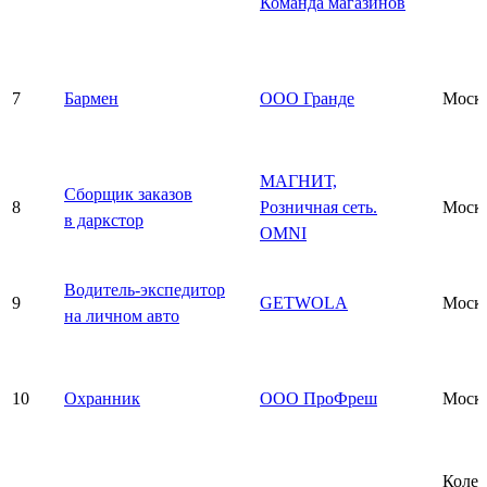
Команда магазинов
7
Бармен
ООО Гранде
Моск
МАГНИТ,
Сборщик заказов
8
Розничная сеть.
Моск
в даркстор
OMNI
Водитель-экспедитор
9
GETWOLA
Моск
на личном авто
10
Охранник
ООО ПроФреш
Моск
Колед