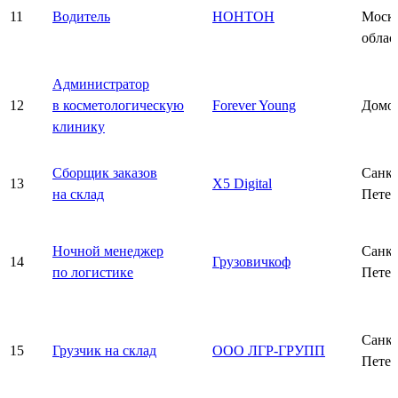
11
Водитель
НОНТОН
Моско
облас
Администратор
12
в косметологическую
Forever Young
Домо
клинику
Сборщик заказов
Санкт
13
X5 Digital
на склад
Петер
Ночной менеджер
Санкт
14
Грузовичкоф
по логистике
Петер
Санкт
15
Грузчик на склад
ООО ЛГР-ГРУПП
Петер