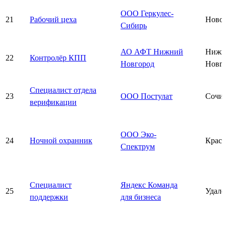
ООО Геркулес-
21
Рабочий цеха
Ново
Сибирь
АО АФТ Нижний
Нижн
22
Контролёр КПП
Новгород
Новг
Специалист отдела
23
ООО Постулат
Сочи
верификации
ООО Эко-
24
Ночной охранник
Красн
Спектрум
Специалист
Яндекс Команда
25
Удалё
поддержки
для бизнеса