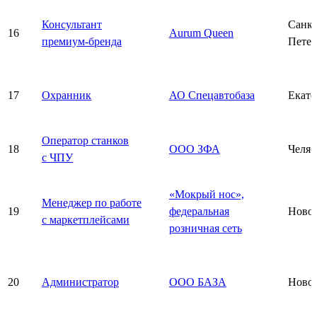
Консультант
Санкт
16
Aurum Queen
премиум-бренда
Петер
17
Охранник
АО Спецавтобаза
Екате
Оператор станков
18
ООО ЗФА
Челяб
с ЧПУ
«Мокрый нос»,
Менеджер по работе
19
федеральная
Ново
с маркетплейсами
розничная сеть
20
Администратор
ООО БАЗА
Ново