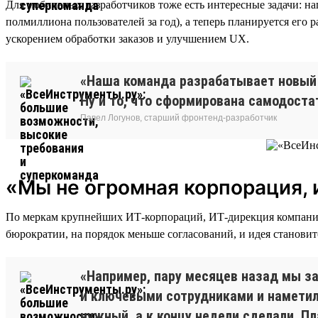
Для мобильных разработчиков тоже есть интересные задачи: 
полмиллиона пользователей за год), а теперь планируется его
ускорением обработки заказов и улучшением UX.
«Наша команда разрабатывает новый 
Ну и то, что сформирована самодоста
Павел Логунов, старший фронтенд-разработчик
«Мы не огромная корпорация, 
По меркам крупнейших ИТ-корпораций, ИТ-дирекция компании 
бюрократии, на порядок меньше согласований, и идея становит
«Например, пару месяцев назад мы з
и ключевыми сотрудниками и наметили
нужный, а к концу недели сделали. П