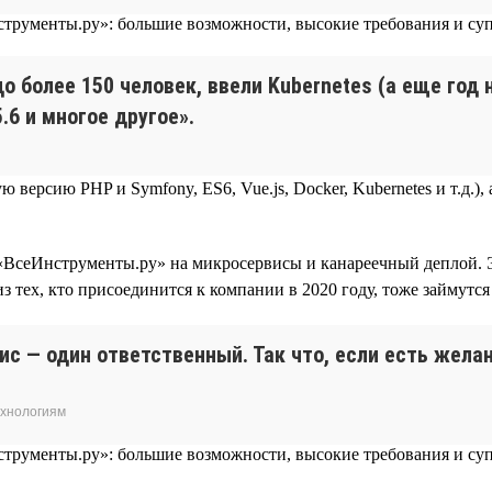
до более 150 человек, ввели Kubernetes (а еще год
.6 и многое другое».
 версию PHP и Symfony, ES6, Vue.js, Docker, Kubernetes и т.д.
 «ВсеИнструменты.ру» на микросервисы и канареечный деплой. 
из тех, кто присоединится к компании в 2020 году, тоже займутс
вис — один ответственный. Так что, если есть жел
ехнологиям