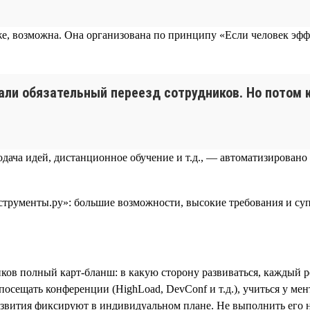
е, возможна. Она организована по принципу «Если человек эффе
али обязательный переезд сотрудников. Но потом к
одача идей, дистанционное обучение и т.д., — автоматизировано
иков полный карт-бланш: в какую сторону развиваться, каждый 
щать конференции (HighLoad, DevConf и т.д.), учиться у ментора 
звития фиксируют в индивидуальном плане. Не выполнить его не