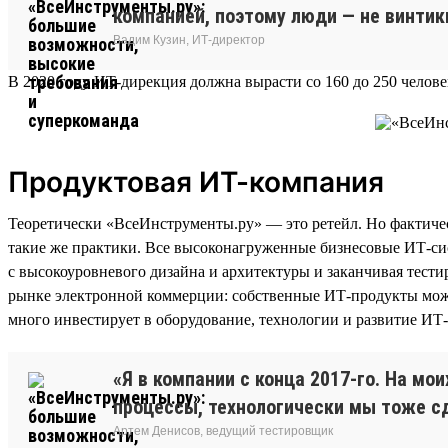
компанией, поэтому люди — не винти
Вадим Кузин, ИТ-директор
В 2020 году ИТ-дирекция должна вырасти со 160 до 250 человек
Продуктовая ИТ-компания
Теоретически «ВсеИнструменты.ру» — это ретейл. Но фактичес
такие же практики. Все высоконагруженные бизнесовые ИТ-сис
с высокоуровневого дизайна и архитектуры и заканчивая тес
рынке электронной коммерции: собственные ИТ-продукты можно
много инвестирует в оборудование, технологии и развитие ИТ
«Я в компании с конца 2017-го. На м
процессы, технологически мы тоже с
Артем Денисов, ведущий тестировщик