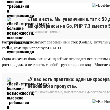
«Так и есть. Мы увеличили штат с 50 
микросервисы на Go, PHP 7.3 вместо 5
Артем Кокунов, тимлид
Разработчики используют современный стек (Golang, актуальную
собой, команды используют CI/CD.
Одна из самых больших команд сейчас переводит все системы
рост продаж, и не тащить с собой груз «старого» кода. Многие 
«У нас есть практика: один микросер
небольшого продукта».
Алексей Шкирмановский, заместитель ИТ-директора по т