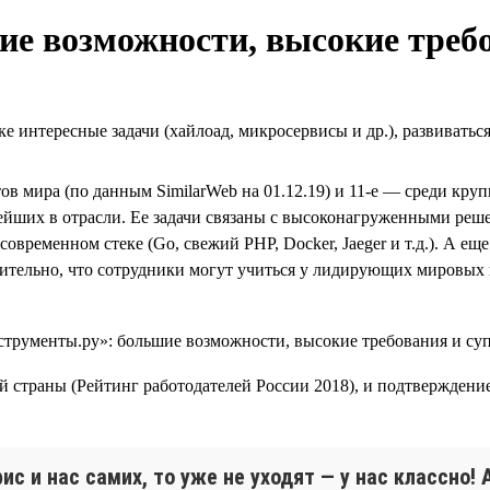
е возможности, высокие треб
е интересные задачи (хайлоад, микросервисы и др.), развиватьс
тов мира (по данным SimilarWeb на 01.12.19) и 11-е — среди кр
ейших в отрасли. Ее задачи связаны с высоконагруженными решен
современном стеке (Go, свежий PHP, Docker, Jaeger и т.д.). А 
тельно, что сотрудники могут учиться у лидирующих мировых 
й страны (Рейтинг работодателей России 2018), и подтверждени
ис и нас самих, то уже не уходят — у нас классно