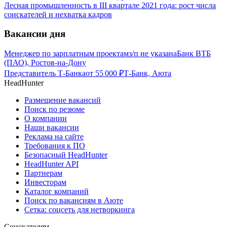
Лесная промышленность в III квартале 2021 года: рост числа
соискателей и нехватка кадров
Вакансии дня
Менеджер по зарплатным проектам
з/п не указана
Банк ВТБ
(ПАО), Ростов-на-Дону
Представитель Т-Банка
от
55 000
₽
Т-Банк, Аюта
HeadHunter
Размещение вакансий
Поиск по резюме
О компании
Наши вакансии
Реклама на сайте
Требования к ПО
Безопасный HeadHunter
HeadHunter API
Партнерам
Инвесторам
Каталог компаний
Поиск по вакансиям в Аюте
Сетка: соцсеть для нетворкинга
Соискателям