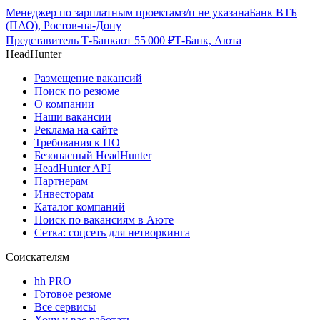
Менеджер по зарплатным проектам
з/п не указана
Банк ВТБ
(ПАО), Ростов-на-Дону
Представитель Т-Банка
от
55 000
₽
Т-Банк, Аюта
HeadHunter
Размещение вакансий
Поиск по резюме
О компании
Наши вакансии
Реклама на сайте
Требования к ПО
Безопасный HeadHunter
HeadHunter API
Партнерам
Инвесторам
Каталог компаний
Поиск по вакансиям в Аюте
Сетка: соцсеть для нетворкинга
Соискателям
hh PRO
Готовое резюме
Все сервисы
Хочу у вас работать