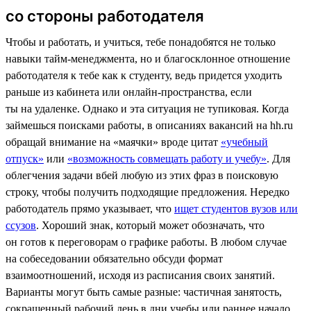
со стороны работодателя
Чтобы и работать, и учиться, тебе понадобятся не только
навыки тайм-менеджмента, но и благосклонное отношение
работодателя к тебе как к студенту, ведь придется уходить
раньше из кабинета или онлайн-пространства, если
ты на удаленке. Однако и эта ситуация не тупиковая. Когда
займешься поисками работы, в описаниях вакансий на hh.ru
обращай внимание на «маячки» вроде цитат
«учебный
отпуск»
или
«возможность совмещать работу и учебу»
. Для
облегчения задачи вбей любую из этих фраз в поисковую
строку, чтобы получить подходящие предложения. Нередко
работодатель прямо указывает, что
ищет студентов вузов или
ссузов
. Хороший знак, который может обозначать, что
он готов к переговорам о графике работы. В любом случае
на собеседовании обязательно обсуди формат
взаимоотношений, исходя из расписания своих занятий.
Варианты могут быть самые разные: частичная занятость,
сокращенный рабочий день в дни учебы или раннее начало