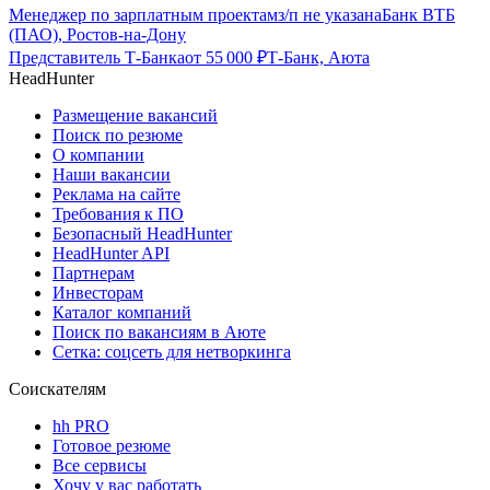
Менеджер по зарплатным проектам
з/п не указана
Банк ВТБ
(ПАО), Ростов-на-Дону
Представитель Т-Банка
от
55 000
₽
Т-Банк, Аюта
HeadHunter
Размещение вакансий
Поиск по резюме
О компании
Наши вакансии
Реклама на сайте
Требования к ПО
Безопасный HeadHunter
HeadHunter API
Партнерам
Инвесторам
Каталог компаний
Поиск по вакансиям в Аюте
Сетка: соцсеть для нетворкинга
Соискателям
hh PRO
Готовое резюме
Все сервисы
Хочу у вас работать