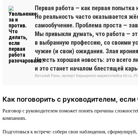
Первая работа — как первая попытка н
Но реальность часто оказывается жёс
самообучение. Проблема проста — з
Мы привыкли думать, что работа — эт
в выбранную профессию, со своими у
чужие (и свои) ожидания. Злая ирония
Но есть хорошая новость: это всего л
и это станет началом блестящей карь
Виталий Ранн, эксперт Карьерного маркетплейса hh.ru, PO в
Как поговорить с руководителем, если 
Разговор с руководителем поможет понять причины сложностей
компаниях.
Подготовься к встрече: собери свои наблюдения, сформулируй, 