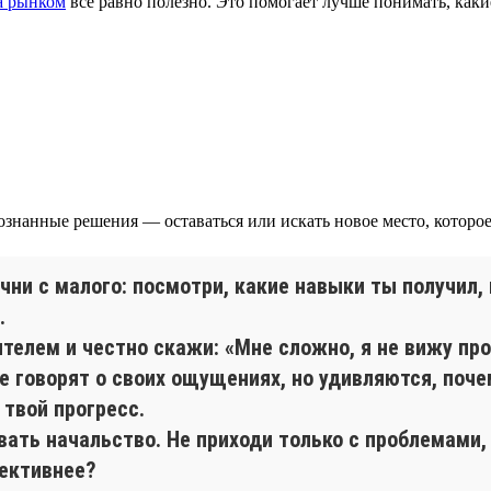
за рынком
всё равно полезно. Это помогает лучше понимать, какие
ознанные решения — оставаться или искать новое место, которое
ачни с малого: посмотри, какие навыки ты получил
.
телем и честно скажи: «Мне сложно, я не вижу про
 говорят о своих ощущениях, но удивляются, почем
 твой прогресс.
вать начальство. Не приходи только с проблемами,
ективнее?