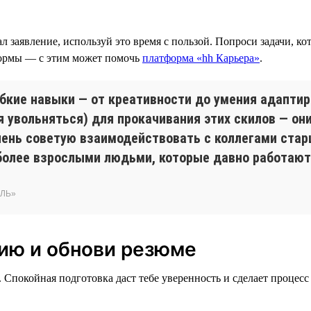
ал заявление, используй это время с пользой. Попроси задачи, к
формы — с этим может помочь
платформа «hh Карьера»
.
ибкие навыки — от креативности до умения адапти
 увольняться) для прокачивания этих скилов — он
чень советую взаимодействовать с коллегами старш
олее взрослыми людьми, которые давно работают
ЭЛЬ»
нию и обнови резюме
. Спокойная подготовка даст тебе уверенность и сделает процес