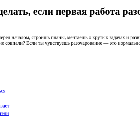
делать, если первая работа ра
ред началом, строишь планы, мечтаешь о крутых задачах и разви
 не совпали? Если ты чувствуешь разочарование — это нормально.
ься
вает
тели