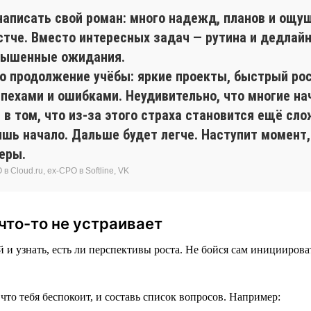
аписать свой роман: много надежд, планов и ощущен
тче. Вместо интересных задач — рутина и дедлайн
авышенные ожидания.
о продолжение учёбы: яркие проекты, быстрый рос
спехами и ошибками. Неудивительно, что многие н
 в том, что из-за этого страха становится ещё сл
ишь начало. Дальше будет легче. Наступит момент,
еры.
 Cloud.ru, ex-CPO в Softline, VK
что-то не устраивает
 и узнать, есть ли перспективы роста. Не бойся сам иницииров
что тебя беспокоит, и составь список вопросов. Например: