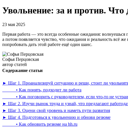
Увольнение: за и против. Что 
23 мая 2025
Первая работа — это всегда особенные ожидания: волнуешься пе
а потом появляется чувство, что ожидания и реальность всё же
попробовать дать этой работе ещё один шанс.
Софья Перцовская
автор статей
Содержание статьи
► Шаг 1. Проанализируй ситуацию и реши, стоит ли увольнят
• Как понять, подходит ли работа
• Как поговорить с руководителем, если что-то не устраи
► Шаг 2. Изучи рынок труда и узнай, что предлагают работода
► Шаг 3. Оцени свой уровень и наметь пути развития
► Шаг 4. Подготовься к увольнению и обнови резюме
• Как обновить резюме на hh.ru