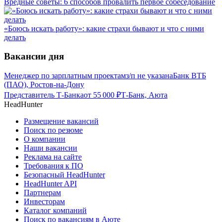
Вредные советы: 6 способов провалить первое собеседование
«Боюсь искать работу»: какие страхи бывают и что с ними
делать
Вакансии дня
Менеджер по зарплатным проектам
з/п не указана
Банк ВТБ
(ПАО), Ростов-на-Дону
Представитель Т-Банка
от
55 000
₽
Т-Банк, Аюта
HeadHunter
Размещение вакансий
Поиск по резюме
О компании
Наши вакансии
Реклама на сайте
Требования к ПО
Безопасный HeadHunter
HeadHunter API
Партнерам
Инвесторам
Каталог компаний
Поиск по вакансиям в Аюте