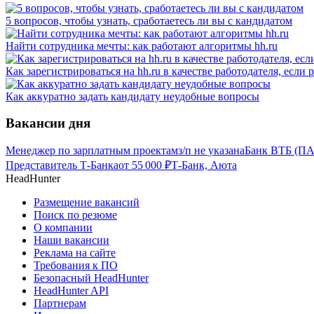
5 вопросов, чтобы узнать, сработаетесь ли вы с кандидатом
Найти сотрудника мечты: как работают алгоритмы hh.ru
Как зарегистрироваться на hh.ru в качестве работодателя, если
Как аккуратно задать кандидату неудобные вопросы
Вакансии дня
Менеджер по зарплатным проектам
з/п не указана
Банк ВТБ (ПА
Представитель Т-Банка
от
55 000
₽
Т-Банк, Аюта
HeadHunter
Размещение вакансий
Поиск по резюме
О компании
Наши вакансии
Реклама на сайте
Требования к ПО
Безопасный HeadHunter
HeadHunter API
Партнерам