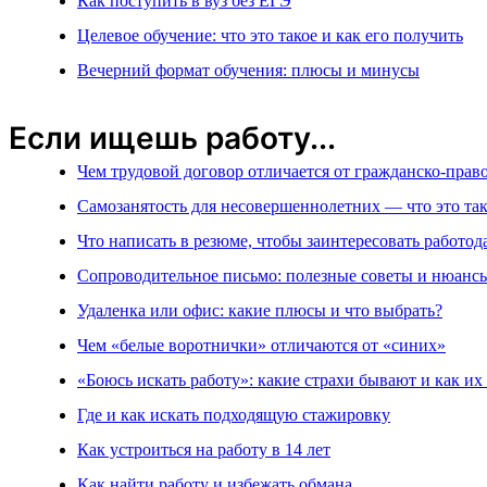
Как поступить в вуз без ЕГЭ
Целевое обучение: что это такое и как его получить
Вечерний формат обучения: плюсы и минусы
Если ищешь работу...
Чем трудовой договор отличается от гражданско-прав
Самозанятость для несовершеннолетних — что это так
Что написать в резюме, чтобы заинтересовать работод
Сопроводительное письмо: полезные советы и нюанс
Удаленка или офис: какие плюсы и что выбрать?
Чем «белые воротнички» отличаются от «синих»
«Боюсь искать работу»: какие страхи бывают и как их
Где и как искать подходящую стажировку
Как устроиться на работу в 14 лет
Как найти работу и избежать обмана