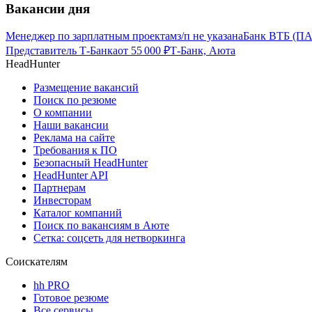
Вакансии дня
Менеджер по зарплатным проектам
з/п не указана
Банк ВТБ (ПА
Представитель Т-Банка
от
55 000
₽
Т-Банк, Аюта
HeadHunter
Размещение вакансий
Поиск по резюме
О компании
Наши вакансии
Реклама на сайте
Требования к ПО
Безопасный HeadHunter
HeadHunter API
Партнерам
Инвесторам
Каталог компаний
Поиск по вакансиям в Аюте
Сетка: соцсеть для нетворкинга
Соискателям
hh PRO
Готовое резюме
Все сервисы