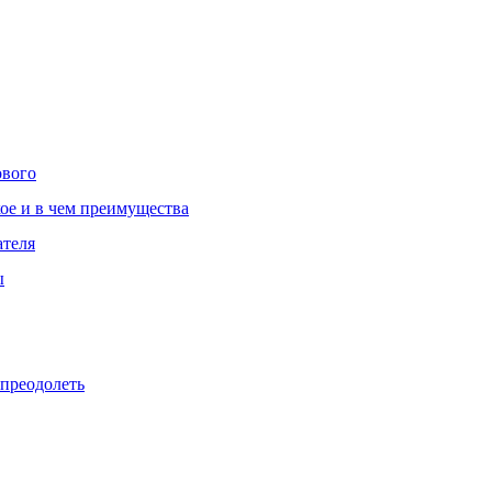
ового
ое и в чем преимущества
ателя
ы
 преодолеть