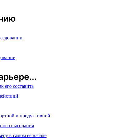
анию
еседовании
дование
рьере...
ак его составить
действий
фортной и продуктивной
ьного выгорания
еру в самом ее начале