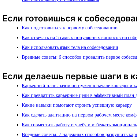
Если готовишься к собеседов
Как подготовиться к первому собеседованию
Как отвечать на 5 самых популярных вопросов на соб
Как использовать язык тела на собеседовании
Вредные советы: 6 способов провалить первое собесе
Если делаешь первые шаги в ка
Карьерный план: зачем он нужен в начале карьеры и к
Как превратить карьерные цели в эффективный план 
Какие навыки помогают строить успешную карьеру
Как сделать адаптацию на первом рабочем месте ком
Как совместить работу и учебу и избежать эмоционал
Вредные советы: 7 надежных способов разрушить карь