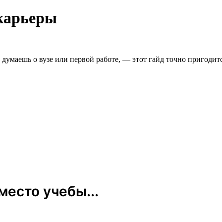
 карьеры
умаешь о вузе или первой работе, — этот гайд точно пригодитс
есто учебы...