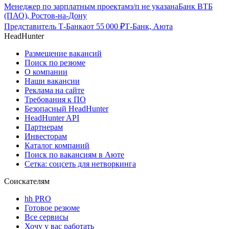
Менеджер по зарплатным проектам
з/п не указана
Банк ВТБ
(ПАО), Ростов-на-Дону
Представитель Т-Банка
от
55 000
₽
Т-Банк, Аюта
HeadHunter
Размещение вакансий
Поиск по резюме
О компании
Наши вакансии
Реклама на сайте
Требования к ПО
Безопасный HeadHunter
HeadHunter API
Партнерам
Инвесторам
Каталог компаний
Поиск по вакансиям в Аюте
Сетка: соцсеть для нетворкинга
Соискателям
hh PRO
Готовое резюме
Все сервисы
Хочу у вас работать