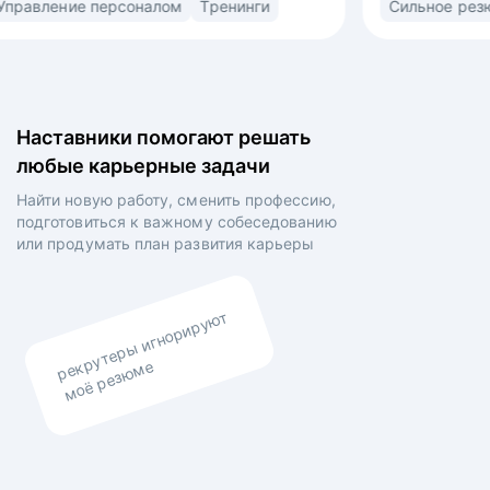
спорт
Управление персоналом
Тренинги
фильная
(market/product fit) в найме. Знаю ожидания
,
рекрутеров, нанимающих менеджеров
готовленных
и владельцев компаний. • Выстраиваю
та
сторителлинг в резюме и самопрезентации для
ода на рынок
раскрытия вашей профессиональной личности •
Наставники помогают решать
аний •
Выравниваю ваши личные цели и планы
любые карьерные задачи
 работы,
работодателя.
 выявления
Найти новую работу, сменить профессию,
остроения
подготовиться к важному собеседованию
 По итогам
или продумать план
развития карьеры
 заказчиков
рекрутеры игнорируют
моё резюме