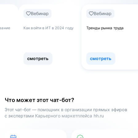
Вебинар
Вебинар
Вебин
войти в ИТ в 2024 году
Тренды рынка труда
Обнулятьс
как уволи
работы и п
сферу
мотреть
смотреть
смотре
Что может этот чат-бот?
Этот чат-бот — помощник в организации прямых эфиров
с экспертами Карьерного маркетплейса hh.ru