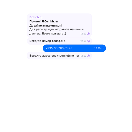
Бот-hh.ru
Привет! Я бот hh.ru.
Давайте знакомиться!
Для регистрации отправьте нам ваши
данные. Всего три шага :)
12:20
Введите номер телефона.
12:20
+935 33 763 01 95
12:20
Введите адрес электронной почты
12:20
alesya-pochta@ya.ru.
12:20
Введите ваше имя
12:20