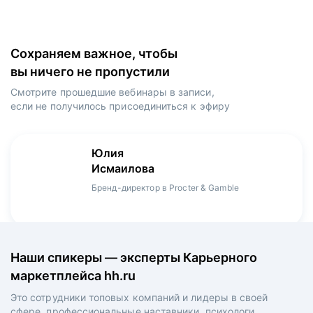
Сохраняем важное, чтобы
вы ничего не пропустили
Смотрите прошедшие вебинары в записи,
если не получилось присоединиться к эфиру
Игорь
Даниил
Юлия
Мария
Денис
Зуриев
Харламов
Исмаилова
Оборина
Мерзлов
Руководитель ИТ-проектов, международный
Head Product Manager в Ozon / ex-Huawei,
Бренд-директор в Procter & Gamble
Менеджер продукта в hh.ru
Креативный директор в XReady Lab, ex-КРОК
аэропорт Шереметьево, ex-Лукойл
Playrix
Наши спикеры — эксперты Карьерного
маркетплейса hh.ru
Это сотрудники топовых компаний и лидеры в своей
сфере, профессиональные наставники, психологи,