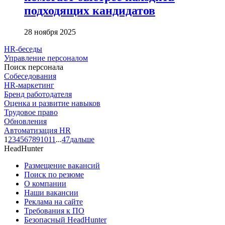
подходящих кандидатов
28 ноября 2025
HR-беседы
Управление персоналом
Поиск персонала
Собеседования
HR-маркетинг
Бренд работодателя
Оценка и развитие навыков
Трудовое право
Обновления
Автоматизация HR
1
2
3
4
5
6
7
8
9
10
11
...
47
дальше
HeadHunter
Размещение вакансий
Поиск по резюме
О компании
Наши вакансии
Реклама на сайте
Требования к ПО
Безопасный HeadHunter