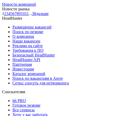
Новости компаний
Новости рынка
1
2
3
4
5
6
7
8
9
10
11
...
38
дальше
HeadHunter
Размещение вакансий
Поиск по резюме
О компании
Наши вакансии
Реклама на сайте
Требования к ПО
Безопасный HeadHunter
HeadHunter API
Партнерам
Инвесторам
Каталог компаний
Поиск по вакансиям в Аюте
Сетка: соцсеть для нетворкинга
Соискателям
hh PRO
Готовое резюме
Все сервисы
Хочу у вас работать