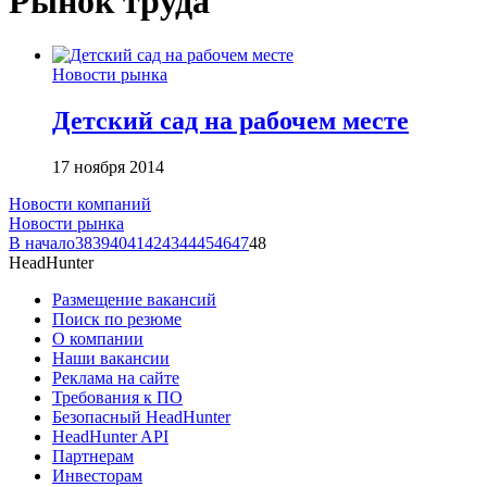
Рынок труда
Новости рынка
Детский сад на рабочем месте
17 ноября 2014
Новости компаний
Новости рынка
В начало
38
39
40
41
42
43
44
45
46
47
48
HeadHunter
Размещение вакансий
Поиск по резюме
О компании
Наши вакансии
Реклама на сайте
Требования к ПО
Безопасный HeadHunter
HeadHunter API
Партнерам
Инвесторам