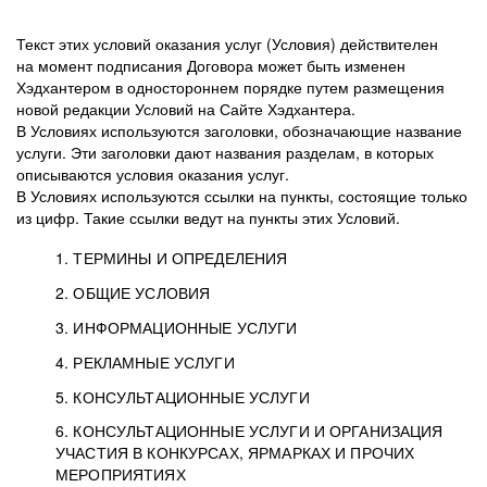
Текст этих условий оказания услуг (Условия) действителен
на момент подписания Договора может быть изменен
Хэдхантером в одностороннем порядке путем размещения
новой редакции Условий на Сайте Хэдхантера.
В Условиях используются заголовки, обозначающие название
услуги. Эти заголовки дают названия разделам, в которых
описываются условия оказания услуг.
В Условиях используются ссылки на пункты, состоящие только
из цифр. Такие ссылки ведут на пункты этих Условий.
1. ТЕРМИНЫ И ОПРЕДЕЛЕНИЯ
2. ОБЩИЕ УСЛОВИЯ
3. ИНФОРМАЦИОННЫЕ УСЛУГИ
1.1. Хэдхантер, или
Хэдхантер, ООО
4. РЕКЛАМНЫЕ УСЛУГИ
HeadHunter, или
«Хэдхантер», ИНН
2.1. Типы и статусы регистрации
5. КОНСУЛЬТАЦИОННЫЕ УСЛУГИ
Исполнитель
7718620740, адрес:
Типы регистрации
3.1. Предоставление доступа к базе данных
2.2. Активация услуг
6. КОНСУЛЬТАЦИОННЫЕ УСЛУГИ И ОРГАНИЗАЦИЯ
125047, г. Москва,
резюме с предложениями Соискателей
Описание и активация
УЧАСТИЯ В КОНКУРСАХ, ЯРМАРКАХ И ПРОЧИХ
2.1.1. Заказчику может быть присвоен один
4.0. Общие условия оказания рекламных услуг
внутригородская
о трудоустройстве с возможностью просмотра
МЕРОПРИЯТИЯХ
из Типов регистраций.
территория
4.0.1. Хэдхантер оказывает Заказчику услугу