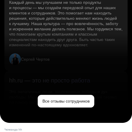
Каждый день мы улучшаем не только продукты
и процессы — мы создаём передовой опыт для наших
клиентов и сотрудников. Это помогает нам находить
решения, которые действительно меняют жизнь людей
к лучшему. Наша культура — про вовлечённость, заботу
и искреннее желание делать полезное. Мы гордимся тем,
что помогаем крутым компаниям и классным
специалистам находить друг друга. Быть частью таких
изменений по‑настоящему вдохновляет.
Сергей Чертов
hh.ru — это не просто работа
Это эмпатичные люди, заслуженные победы и дух
свободы. Мы помогаем миру и создаём лучший сервис
Все отзывы сотрудников
по поиску работы в стране.
Ольга Емельянова
*команда hh