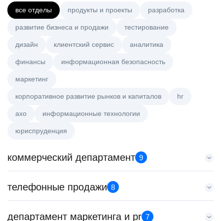
все отделы
продукты и проекты
разработка
развитие бизнеса и продажи
тестирование
дизайн
клиентский сервис
аналитика
финансы
информационная безопасность
маркетинг
корпоративное развитие рынков и капиталов
hr
axo
информационные технологии
юриспруденция
коммерческий департамент
9
Тренер по развитию компетенций продаж
телефонные продажи
8
HeadHunter::Коммерческий департамент
20 июл. 2026
Менеджер по продажам B2B
департамент маркетинга и pr
з/п не указана
7