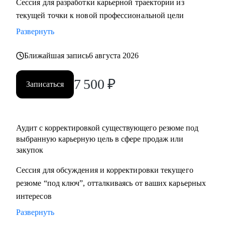
Сессия для разработки карьерной траектории из
нетворкинг для построения карьеры на текущей позиции и
текущей точки к новой профессиональной цели
на внешнем рынке.
Развернуть
• Успешные смены работы моих менти: Авито, Mars,
Henkel, BIC, Royal Canin, Яндекс, Beiersdorf, Danone.
Ближайшая запись
6 августа 2026
С чем помогу:
7 500
₽
Записаться
• Оценка текущего положения и совместный поиск разных
сценариев развития карьеры и компетенций
• Создание детального плана развития в продажах и
Аудит с корректировкой существующего резюме под
закупках, в том числе для перехода в другие сегменты
выбранную карьерную цель в сфере продаж или
• Составление резюме или корректировка существующего
закупок
(это ваша история, поэтому лучше, если автор вы)
• Подготовка к собеседованию на разных этапах (рекрутер,
Сессия для обсуждения и корректировки текущего
внутренний HR, нанимающий менеджер, руководитель
резюме “под ключ”, отталкиваясь от ваших карьерных
компании - разные подходы)
интересов
• Репетиция собеседования по разным этапам, с учетом
Развернуть
специфики собеседника