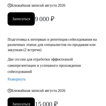
• Помощь в подготовке к прохождению тестирования SHL
Ближайшая запись
6 августа 2026
• Корректировка и продвижение профиля в LinkedIn.
9 000
₽
Записаться
Кому могу помочь:
Начинающим и опытным специалистам в областях:
• продаж и закупок FMCG
Подготовка к интервью и репетиция собеседования на
• B2B продажи и закупки (услуги, товары)
различных этапах для специалистов по продажам или
• маркетплейсы.
закупкам (2 встречи)
Две сессии для отработки эффективной
самопрезентации и успешного прохождения
собеседований
Развернуть
Ближайшая запись
6 августа 2026
15 000
₽
Записаться