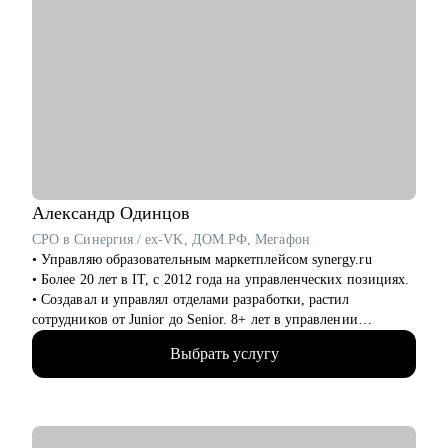
Александр
Одинцов
CPO в Синергия / ex-VK, ДОМ.РФ, Мегафон
• Управляю образовательным маркетплейсом synergy.ru
• Более 20 лет в IT, c 2012 года на управленческих позициях.
• Создавал и управлял отделами разработки, растил
сотрудников от Junior до Senior. 8+ лет в управлении
продуктами.
Выбрать услугу
• Запускал b2b продукт от идеи до масштабирования.
• Развивал метрики в b2c продуктах: DAU (до 2.5млн), CSI,
NPS, Revenue.
• Занимаюсь наймом людей в команды: провел более 600
собеседований, изучил большое количество резюме.