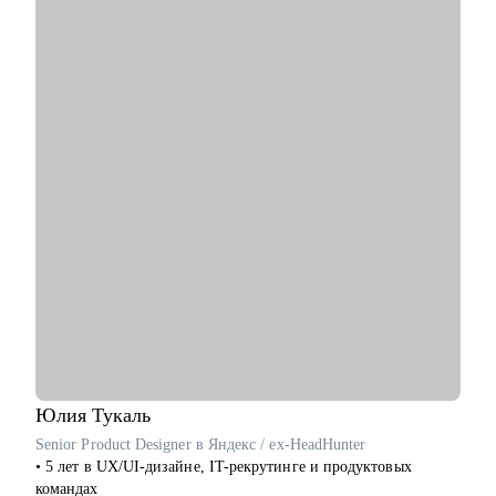
• Разработал и записал курсы «Цифровая трансформация
предприятия» и «Проектное управление» для МИТУ
С чем помогу:
• Составить эффективное резюме
• Подготовиться к собеседованию в компанию
• Сформировать карьерную цель и определить стратегию её
достижения
• Разобрать любой продуктовый, управленческий или бизнес
кейс
• Дам рекомендации по управлению командой и её развитию
Кому могу помочь:
• Начинающим и опытным управленцам
• Тем, кто хочет начать карьеру в IT в любом направлении
• Менеджерам продуктов, разработчикам, тестировщикам,
проектным менеджерам
• Тем, кто хочет сменить направление развития своей карьеры
Юлия
Тукаль
Senior Product Designer в Яндекс / ex-HeadHunter
• 5 лет в UX/UI-дизайне, IT-рекрутинге и продуктовых
командах