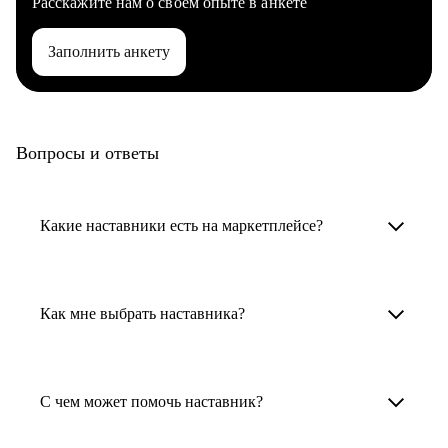
Расскажите нам о своем опыте в анкете
Заполнить анкету
Вопросы и ответы
Какие наставники есть на маркетплейсе?
Карьерные наставники — это HR-
специалисты, карьерные консультанты,
Как мне выбрать наставника?
психологи, резюмерайтеры и менторы.
Умный поиск поможет в три клика выбрать
Менторы работают в ИТ, дизайне, других
наставника для достижения вашей цели.
С чем может помочь наставник?
узкоспециализированных сферах. Они
помогут прокачать навыки, построить