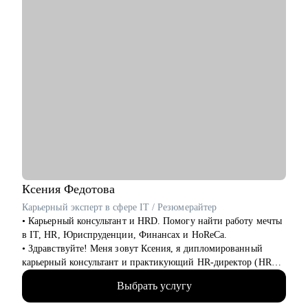
• Джунам после курсов, без офферов и с чувством
растерянности
• Тем, кто хочет перейти в IT, но не может определиться с
направлением
• Дизайнерам, которые подают отклики — и не получают
ответов
• Тем, кто выгорел, потерял уверенность, но хочет вернуться в
профессию
• Всем, кому нужна не формальная проверка, а настоящая
опора в карьерном выборе
Я прошла этот путь сама — и помогу пройти его тебе. Без
давления, с поддержкой и вниманием к тому, что важно
именно тебе. С тобой будет человек, который знает рынок
Ксения
Федотова
изнутри — и верит, что у тебя получится.
Карьерный эксперт в сфере IT / Резюмерайтер
• Карьерный консультант и HRD. Помогу найти работу мечты
в IT, HR, Юриспруденции, Финансах и HoReCa.
• Здравствуйте! Меня зовут Ксения, я дипломированный
карьерный консультант и практикующий HR-директор (HRD)
в IT-компании. Я объединяю экспертные знания изнутри
Выбрать услугу
рынка труда с методиками карьерного коучинга, чтобы
помочь вам достичь карьерных целей.