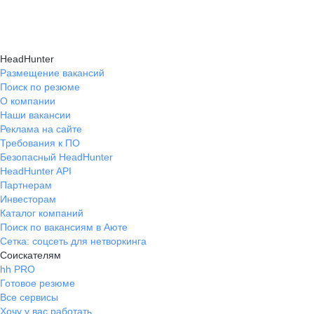
Консультация при смене профессии помогает
нужные работодателям.
текущем месте работы и о том, кому он будет
выявить подходящую сферу деятельности,
полезен, с какими запросами работает.
определить необходимые навыки, подготовить
Вы точно найдёте того, кто вам нужен!
HeadHunter
стратегию обучения и трудоустройства для
Размещение вакансий
Поиск по резюме
уверенного перехода.
О компании
Наши вакансии
Реклама на сайте
Требования к ПО
Безопасный HeadHunter
HeadHunter API
Партнерам
Инвесторам
Каталог компаний
Поиск по вакансиям в Аюте
Сетка: соцсеть для нетворкинга
Соискателям
hh PRO
Готовое резюме
Все сервисы
Хочу у вас работать