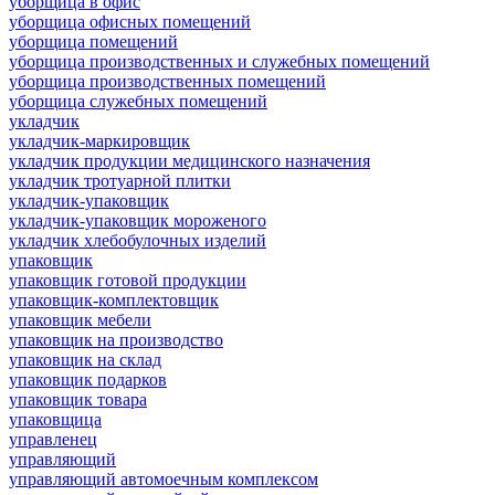
уборщица в офис
уборщица офисных помещений
уборщица помещений
уборщица производственных и служебных помещений
уборщица производственных помещений
уборщица служебных помещений
укладчик
укладчик-маркировщик
укладчик продукции медицинского назначения
укладчик тротуарной плитки
укладчик-упаковщик
укладчик-упаковщик мороженого
укладчик хлебобулочных изделий
упаковщик
упаковщик готовой продукции
упаковщик-комплектовщик
упаковщик мебели
упаковщик на производство
упаковщик на склад
упаковщик подарков
упаковщик товара
упаковщица
управленец
управляющий
управляющий автомоечным комплексом