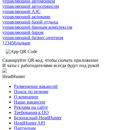
управляющий автомойкой
управляющий автосервисом
управляющий АЗС
управляющий активами
управляющий базой отдыха
управляющий банным комплексом
управляющий баром
управляющий бизнес-центром
1
2
3
4
5
6
дальше
Сканируйте QR-код, чтобы скачать приложение
И чаты с работодателями всегда будут под рукой
HeadHunter
Размещение вакансий
Поиск по резюме
О компании
Наши вакансии
Реклама на сайте
Требования к ПО
Безопасный HeadHunter
HeadHunter API
Партнерам