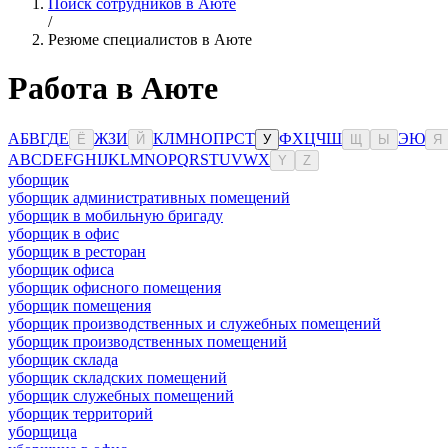
Поиск сотрудников в Аюте
/
Резюме специалистов в Аюте
Работа в Аюте
А
Б
В
Г
Д
Е
Ж
З
И
К
Л
М
Н
О
П
Р
С
Т
Ф
Х
Ц
Ч
Ш
Э
Ю
Ё
Й
У
Щ
Ы
Я
A
B
C
D
E
F
G
H
I
J
K
L
M
N
O
P
Q
R
S
T
U
V
W
X
Y
Z
уборщик
уборщик административных помещений
уборщик в мобильную бригаду
уборщик в офис
уборщик в ресторан
уборщик офиса
уборщик офисного помещения
уборщик помещения
уборщик производственных и служебных помещений
уборщик производственных помещений
уборщик склада
уборщик складских помещений
уборщик служебных помещений
уборщик территорий
уборщица