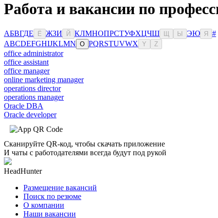
Работа и вакансии по професс
А
Б
В
Г
Д
Е
Ж
З
И
К
Л
М
Н
О
П
Р
С
Т
У
Ф
Х
Ц
Ч
Ш
Э
Ю
#
Ё
Й
Щ
Ы
Я
A
B
C
D
E
F
G
H
I
J
K
L
M
N
P
Q
R
S
T
U
V
W
X
O
Y
Z
office administrator
office assistant
office manager
online marketing manager
operations director
operations manager
Oracle DBA
Oracle developer
Сканируйте QR-код, чтобы скачать приложение
И чаты с работодателями всегда будут под рукой
HeadHunter
Размещение вакансий
Поиск по резюме
О компании
Наши вакансии