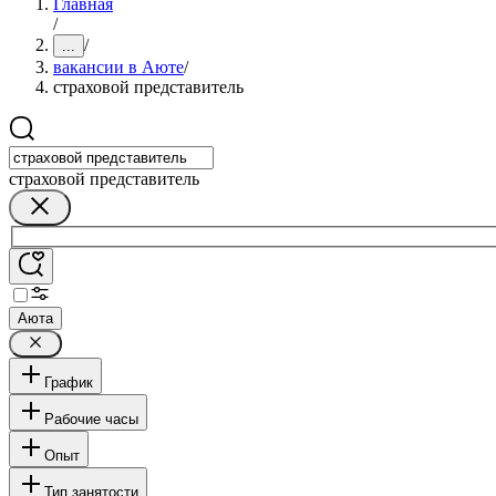
Главная
/
/
...
вакансии в Аюте
/
страховой представитель
страховой представитель
Аюта
График
Рабочие часы
Опыт
Тип занятости