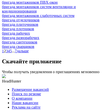
бригада монтажников ПВХ-окон
бригада монтажников систем вентиляции и
кондиционирования
бригада монтажников слаботочных систем
бригада отделочников
бригада плиточников
бригада плотников
бригада рабочих
бригада разнорабочих
бригада сантехников
бригада сварщиков
1
2
3
4
5
...
7
дальше
Скачайте приложение
Чтобы получать уведомления о приглашениях мгновенно
HeadHunter
Размещение вакансий
Поиск по резюме
О компании
Наши вакансии
Реклама на сайте