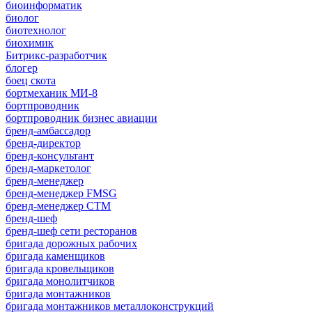
биоинформатик
биолог
биотехнолог
биохимик
Битрикс-разработчик
блогер
боец скота
бортмеханик МИ-8
бортпроводник
бортпроводник бизнес авиации
бренд-амбассадор
бренд-директор
бренд-консультант
бренд-маркетолог
бренд-менеджер
бренд-менеджер FMSG
бренд-менеджер СТМ
бренд-шеф
бренд-шеф сети ресторанов
бригада дорожных рабочих
бригада каменщиков
бригада кровельщиков
бригада монолитчиков
бригада монтажников
бригада монтажников металлоконструкций