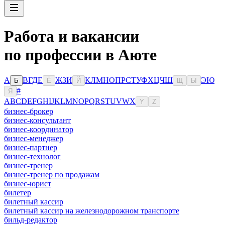
Работа и вакансии
по профессии в Аюте
А
В
Г
Д
Е
Ж
З
И
К
Л
М
Н
О
П
Р
С
Т
У
Ф
Х
Ц
Ч
Ш
Э
Ю
Б
Ё
Й
Щ
Ы
#
Я
A
B
C
D
E
F
G
H
I
J
K
L
M
N
O
P
Q
R
S
T
U
V
W
X
Y
Z
бизнес-брокер
бизнес-консультант
бизнес-координатор
бизнес-менеджер
бизнес-партнер
бизнес-технолог
бизнес-тренер
бизнес-тренер по продажам
бизнес-юрист
билетер
билетный кассир
билетный кассир на железнодорожном транспорте
бильд-редактор