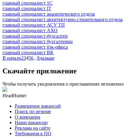
главный специалист 1С
главный специалист IT
главный специалист аналитического отдела
главный специалист архитектурно-строительного отдела
главный специалист АСУ ТП
главный специалист АХО
главный специалист-бухгалтер
главный специалист бухгалтерии
главный специалист бэк-офиса
главный специалист ВК
В начало
2
3
4
5
6
...
9
дальше
Скачайте приложение
Чтобы получать уведомления о приглашениях мгновенно
HeadHunter
Размещение вакансий
Поиск по резюме
О компании
Наши вакансии
Реклама на сайте
Требования к ПО