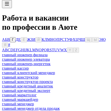
Работа и вакансии
по профессии в Аюте
А
Б
В
Д
Е
Ж
З
И
К
Л
М
Н
О
П
Р
С
Т
У
Ф
Х
Ц
Ч
Ш
Э
Ю
Г
Ё
Й
Щ
Ы
#
Я
A
B
C
D
E
F
G
H
I
J
K
L
M
N
O
P
Q
R
S
T
U
V
W
X
Y
Z
главный инженер филиала
главный инженер элеватора
главный инженер-энергетик
главный кассир
главный клиентский менеджер
главный конструктор
главный конструктор проекта
главный кредитный аналитик
главный кредитный эксперт
главный маркетолог
главный маркшейдер
главный менеджер
главный менеджер отдела продаж