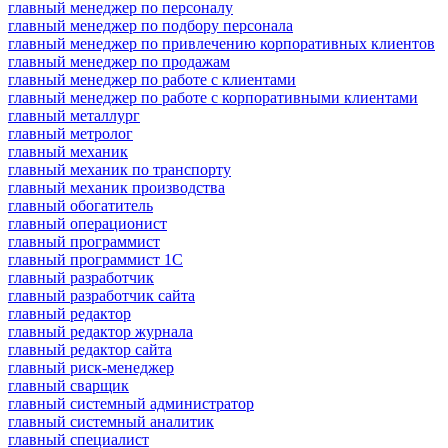
главный менеджер по персоналу
главный менеджер по подбору персонала
главный менеджер по привлечению корпоративных клиентов
главный менеджер по продажам
главный менеджер по работе с клиентами
главный менеджер по работе с корпоративными клиентами
главный металлург
главный метролог
главный механик
главный механик по транспорту
главный механик производства
главный обогатитель
главный операционист
главный программист
главный программист 1С
главный разработчик
главный разработчик сайта
главный редактор
главный редактор журнала
главный редактор сайта
главный риск-менеджер
главный сварщик
главный системный администратор
главный системный аналитик
главный специалист