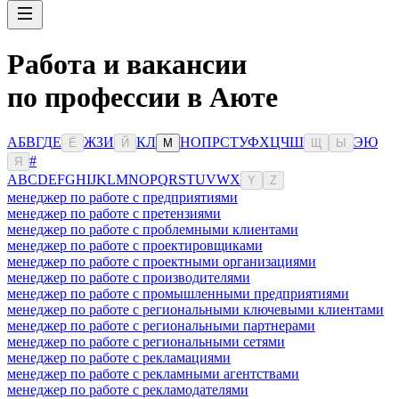
Работа и вакансии
по профессии в Аюте
А
Б
В
Г
Д
Е
Ж
З
И
К
Л
Н
О
П
Р
С
Т
У
Ф
Х
Ц
Ч
Ш
Э
Ю
Ё
Й
М
Щ
Ы
#
Я
A
B
C
D
E
F
G
H
I
J
K
L
M
N
O
P
Q
R
S
T
U
V
W
X
Y
Z
менеджер по работе с предприятиями
менеджер по работе с претензиями
менеджер по работе с проблемными клиентами
менеджер по работе с проектировщиками
менеджер по работе с проектными организациями
менеджер по работе с производителями
менеджер по работе с промышленными предприятиями
менеджер по работе с региональными ключевыми клиентами
менеджер по работе с региональными партнерами
менеджер по работе с региональными сетями
менеджер по работе с рекламациями
менеджер по работе с рекламными агентствами
менеджер по работе с рекламодателями