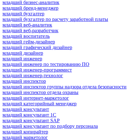
младший бизнес-аналитик
младший бренд-менеджер
младший бухгалтер
младший бухгалтер по расчету заработной платы
младший веб-аналитик
младший веб-разработчик
младший воспитатель
младший гейм-дизайнер
младший графический дизайнер
младший дизайнер
младший инженер
младший инженер по тестированию ПО
младший инженер-программист
младший инженер-технолог
младший инспектор
младший инспектор группы надзора отдела безопасности
младший инспектор отдела охраны
младший интернет-маркетолог
младший категорийный менеджер
младший консультант
младший консультант 1С
младший консультант SAP
младший консультант по подбору персонала
младший копирайтер
младший маркетолог