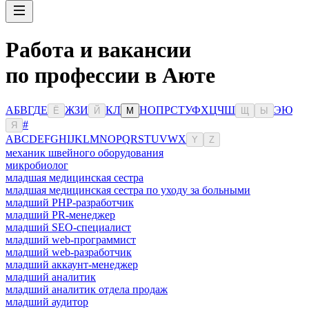
Работа и вакансии
по профессии в Аюте
А
Б
В
Г
Д
Е
Ж
З
И
К
Л
Н
О
П
Р
С
Т
У
Ф
Х
Ц
Ч
Ш
Э
Ю
Ё
Й
М
Щ
Ы
#
Я
A
B
C
D
E
F
G
H
I
J
K
L
M
N
O
P
Q
R
S
T
U
V
W
X
Y
Z
механик швейного оборудования
микробиолог
младшая медицинская сестра
младшая медицинская сестра по уходу за больными
младший PHP-разработчик
младший PR-менеджер
младший SEO-специалист
младший web-программист
младший web-разработчик
младший аккаунт-менеджер
младший аналитик
младший аналитик отдела продаж
младший аудитор