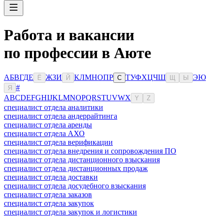
Работа и вакансии
по профессии в Аюте
А
Б
В
Г
Д
Е
Ж
З
И
К
Л
М
Н
О
П
Р
Т
У
Ф
Х
Ц
Ч
Ш
Э
Ю
Ё
Й
С
Щ
Ы
#
Я
A
B
C
D
E
F
G
H
I
J
K
L
M
N
O
P
Q
R
S
T
U
V
W
X
Y
Z
специалист отдела аналитики
специалист отдела андеррайтинга
специалист отдела аренды
специалист отдела АХО
специалист отдела верификации
специалист отдела внедрения и сопровождения ПО
специалист отдела дистанционного взыскания
специалист отдела дистанционных продаж
специалист отдела доставки
специалист отдела досудебного взыскания
специалист отдела заказов
специалист отдела закупок
специалист отдела закупок и логистики