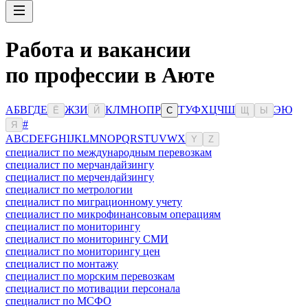
Работа и вакансии
по профессии в Аюте
А
Б
В
Г
Д
Е
Ж
З
И
К
Л
М
Н
О
П
Р
Т
У
Ф
Х
Ц
Ч
Ш
Э
Ю
Ё
Й
С
Щ
Ы
#
Я
A
B
C
D
E
F
G
H
I
J
K
L
M
N
O
P
Q
R
S
T
U
V
W
X
Y
Z
специалист по международным перевозкам
специалист по мерчандайзингу
специалист по мерчендайзингу
специалист по метрологии
специалист по миграционному учету
специалист по микрофинансовым операциям
специалист по мониторингу
специалист по мониторингу СМИ
специалист по мониторингу цен
специалист по монтажу
специалист по морским перевозкам
специалист по мотивации персонала
специалист по МСФО