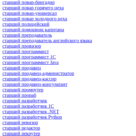
старший повар-бригадир
старший повар горячего цеха
старший повар-универсал
старший повар холодного цеха
старший полицейский
старший помощник капитана
старший преподаватель
старший преподаватель английского языка
старший провизор
старший программист
старший программист 1С
старший программист Java
старший продавец
старший продавец-администратор
старший продавец-кассир
старший продавец-консультант
старший промоутер
старший прораб
старший разработчик
старший разработчик 1С
старший разработчик .NET
старший разработчик Python
старший ревизор
старший редактор
старший рекрутер