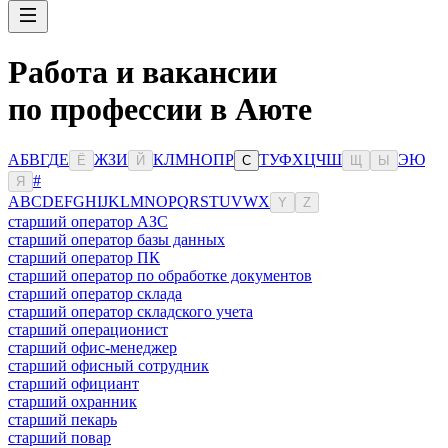
Работа и вакансии
по профессии в Аюте
А
Б
В
Г
Д
Е
Ж
З
И
К
Л
М
Н
О
П
Р
Т
У
Ф
Х
Ц
Ч
Ш
Э
Ю
Ё
Й
С
Щ
Ы
#
Я
A
B
C
D
E
F
G
H
I
J
K
L
M
N
O
P
Q
R
S
T
U
V
W
X
Y
Z
старший оператор АЗС
старший оператор базы данных
старший оператор ПК
старший оператор по обработке документов
старший оператор склада
старший оператор складского учета
старший операционист
старший офис-менеджер
старший офисный сотрудник
старший официант
старший охранник
старший пекарь
старший повар