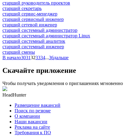
старший руководитель проектов
старший секретарь
старший сервис-менеджер
старший сервисный инженер
старший сетевой инженер
старший системный администратор
старший системный администратор Linux
старший системный аналитик
старший системный инженер
старший смены
В начало
30
31
32
33
34
...
36
дальше
Скачайте приложение
Чтобы получать уведомления о приглашениях мгновенно
HeadHunter
Размещение вакансий
Поиск по резюме
О компании
Наши вакансии
Реклама на сайте
Требования к ПО