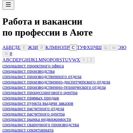
Работа и вакансии
по профессии в Аюте
А
Б
В
Г
Д
Е
Ж
З
И
К
Л
М
Н
О
П
Р
Т
У
Ф
Х
Ц
Ч
Ш
Э
Ю
Ё
Й
С
Щ
Ы
#
Я
A
B
C
D
E
F
G
H
I
J
K
L
M
N
O
P
Q
R
S
T
U
V
W
X
Y
Z
специалист проектного офиса
специалист производства
специалист производственного отдела
специалист производственно-диспетчерского отдела
специалист производственно-технического отдела
специалист процессингового центра
специалист прямых продаж
специалист пункта выдачи заказов
специалист расчетного отдела
специалист расчетного центра
специалист рынка недвижимости
специалист сварочного производства
специалист секретариата