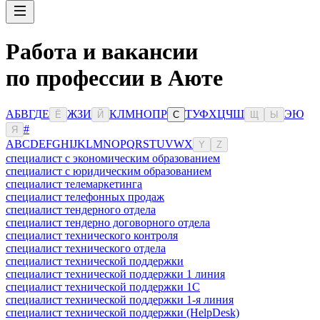
Работа и вакансии
по профессии в Аюте
А
Б
В
Г
Д
Е
Ж
З
И
К
Л
М
Н
О
П
Р
Т
У
Ф
Х
Ц
Ч
Ш
Э
Ю
Ё
Й
С
Щ
Ы
#
Я
A
B
C
D
E
F
G
H
I
J
K
L
M
N
O
P
Q
R
S
T
U
V
W
X
Y
Z
специалист с экономическим образованием
специалист с юридическим образованием
специалист телемаркетинга
специалист телефонных продаж
специалист тендерного отдела
специалист тендерно договорного отдела
специалист технического контроля
специалист технического отдела
специалист технической поддержки
специалист технической поддержки 1 линия
специалист технической поддержки 1С
специалист технической поддержки 1-я линия
специалист технической поддержки (HelpDesk)