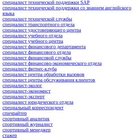
специалист технической поддержки SAP
специалист технической поддержки со знанием английского
языка
специалист технической службы
специалист транспортного отдела
специалист удостоверяющего центра
специалист учебного отдела
специалист учебного центра
специалист финансового департамента
специалист финансового отдела
специалист финансовой службы
специалист финансово-экономического отдела
специалист фитнес-клуба
специалист центра обработки вызовов
специалист центра обслуживания клиентов
специалист-эколог
специалист-экономист
специалист-эксперт
специалист юридического отдела
специальный корреспондент
спичрайтер
спортивный аналитик
спортивный журналист
спортивный менеджер
стажер