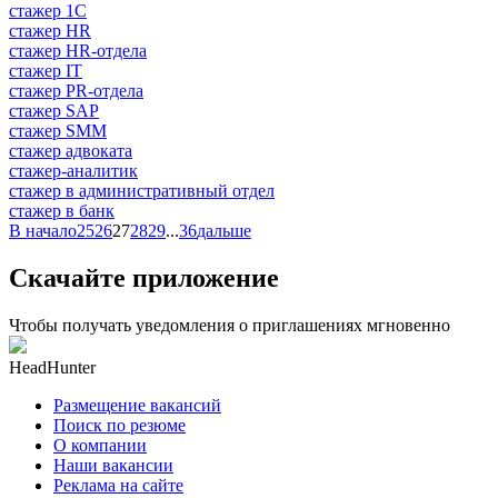
стажер 1С
стажер HR
стажер HR-отдела
стажер IT
стажер PR-отдела
стажер SAP
стажер SMM
стажер адвоката
стажер-аналитик
стажер в административный отдел
стажер в банк
В начало
25
26
27
28
29
...
36
дальше
Скачайте приложение
Чтобы получать уведомления о приглашениях мгновенно
HeadHunter
Размещение вакансий
Поиск по резюме
О компании
Наши вакансии
Реклама на сайте