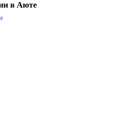
ии в Аюте
#