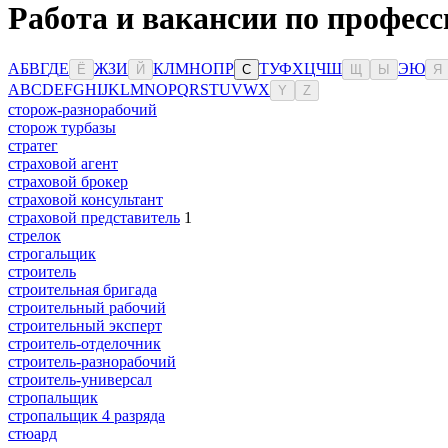
Работа и вакансии по професс
А
Б
В
Г
Д
Е
Ж
З
И
К
Л
М
Н
О
П
Р
Т
У
Ф
Х
Ц
Ч
Ш
Э
Ю
Ё
Й
С
Щ
Ы
Я
A
B
C
D
E
F
G
H
I
J
K
L
M
N
O
P
Q
R
S
T
U
V
W
X
Y
Z
сторож-разнорабочий
сторож турбазы
стратег
страховой агент
страховой брокер
страховой консультант
страховой представитель
1
стрелок
строгальщик
строитель
строительная бригада
строительный рабочий
строительный эксперт
строитель-отделочник
строитель-разнорабочий
строитель-универсал
стропальщик
стропальщик 4 разряда
стюард