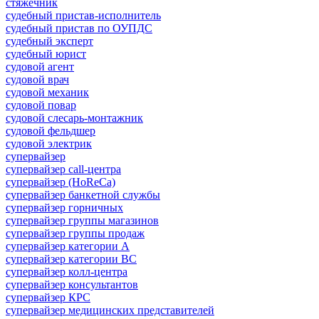
стяжечник
судебный пристав-исполнитель
судебный пристав по ОУПДС
судебный эксперт
судебный юрист
судовой агент
судовой врач
судовой механик
судовой повар
судовой слесарь-монтажник
судовой фельдшер
судовой электрик
супервайзер
супервайзер call-центра
супервайзер (HoReCa)
супервайзер банкетной службы
супервайзер горничных
супервайзер группы магазинов
супервайзер группы продаж
супервайзер категории A
супервайзер категории BC
супервайзер колл-центра
супервайзер консультантов
супервайзер КРС
супервайзер медицинских представителей