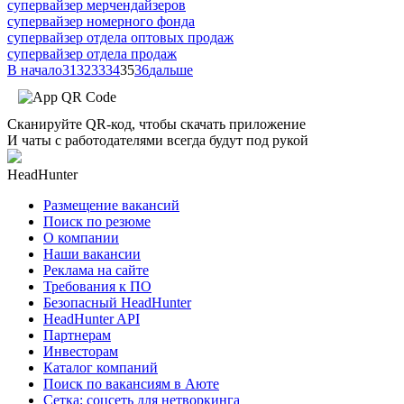
супервайзер мерчендайзеров
супервайзер номерного фонда
супервайзер отдела оптовых продаж
супервайзер отдела продаж
В начало
31
32
33
34
35
36
дальше
Сканируйте QR-код, чтобы скачать приложение
И чаты с работодателями всегда будут под рукой
HeadHunter
Размещение вакансий
Поиск по резюме
О компании
Наши вакансии
Реклама на сайте
Требования к ПО
Безопасный HeadHunter
HeadHunter API
Партнерам
Инвесторам
Каталог компаний
Поиск по вакансиям в Аюте
Сетка: соцсеть для нетворкинга